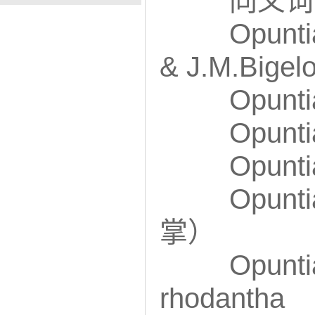
同义词
Opunti
& J.M.Bigel
Opunti
Opunt
Opunti
Opunt
掌）
Opunti
rhodantha