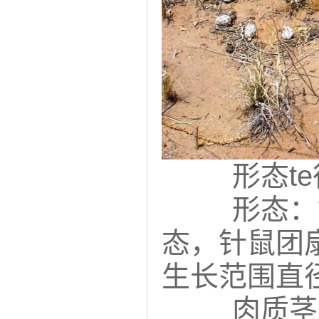
形态t
形态：
态，针鼠团扇
生长范围直径
肉质茎