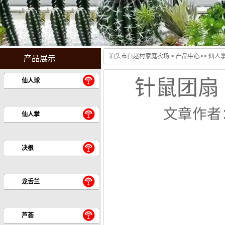
泊头市白赵村家庭农场
>
产品中心
>>
仙人
产品展示
针鼠团扇 Opu
仙人球
文章作者
仙人掌
决根
龙舌兰
芦荟