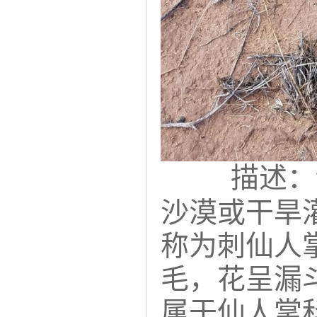
描述：
沙漠或干旱
称为刺仙人
毛，花呈漏
属于仙人掌