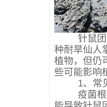
针鼠团
种耐旱仙人
植物，但仍
些可能影响
1、常
疫菌根
能导致针鼠