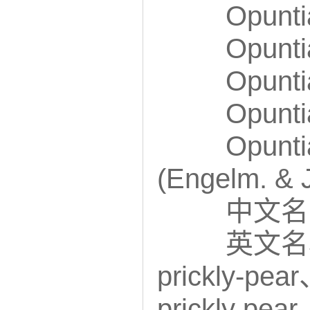
Opun
Opun
Opunti
Opunti
Opunti
(Engelm. & 
中文名
英文名称：
prickly-pea
prickly p