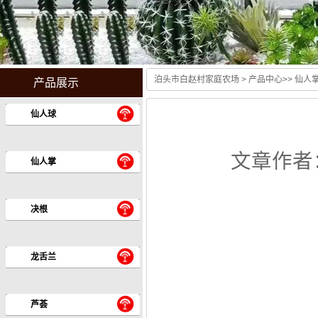
泊头市白赵村家庭农场
>
产品中心
>>
仙人
产品展示
仙人球
文章作者
仙人掌
决根
龙舌兰
芦荟