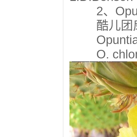
2、Opunti
酷儿团
Opuntia 
O. chlor