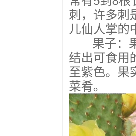
常有5到8
刺，许多刺
儿仙人掌的
果子：果实
结出可食用
至紫色。果
菜肴。