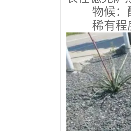
物候：
稀有程