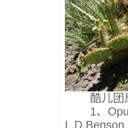
酷儿团
1、Opunti
L.D.Benson