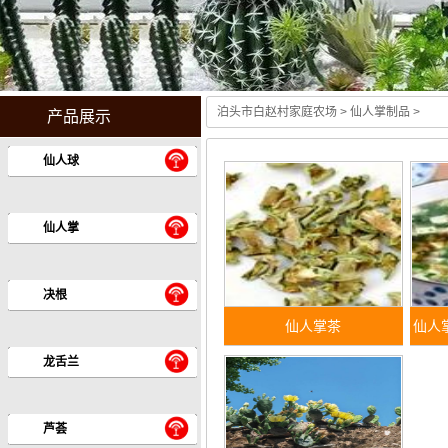
泊头市白赵村家庭农场
> 仙人掌制品 >
产品展示
仙人球
仙人掌
决根
仙人掌茶
仙人
龙舌兰
芦荟