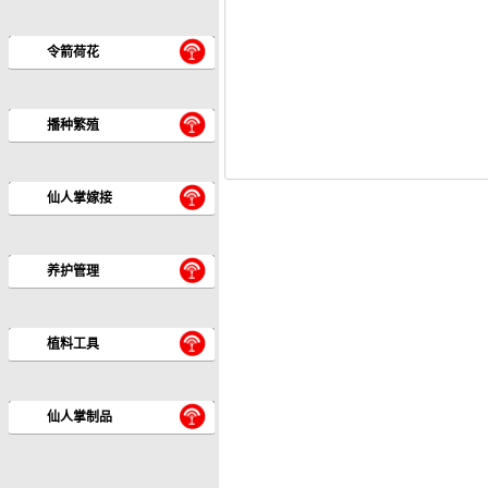
令箭荷花
播种繁殖
仙人掌嫁接
养护管理
植料工具
仙人掌制品