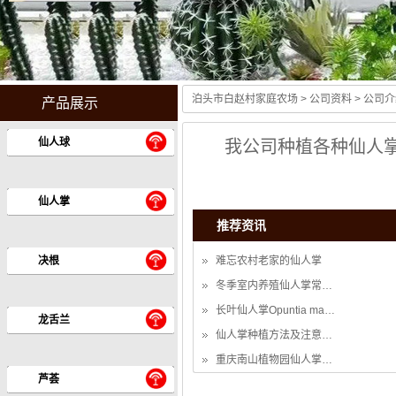
泊头市白赵村家庭农场
>
公司资料
> 公司
产品展示
仙人球
我公司种植各种仙人掌
仙人掌
推荐资讯
决根
难忘农村老家的仙人掌
冬季室内养殖仙人掌常…
长叶仙人掌Opuntia ma…
龙舌兰
仙人掌种植方法及注意…
重庆南山植物园仙人掌…
芦荟