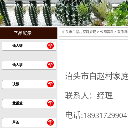
泊头市白赵村家庭农场
>
公司资料
> 联系
产品展示
仙人球
仙人掌
泊头市白赵村家
决根
联系人：经理
龙舌兰
电话:18931729904
芦荟