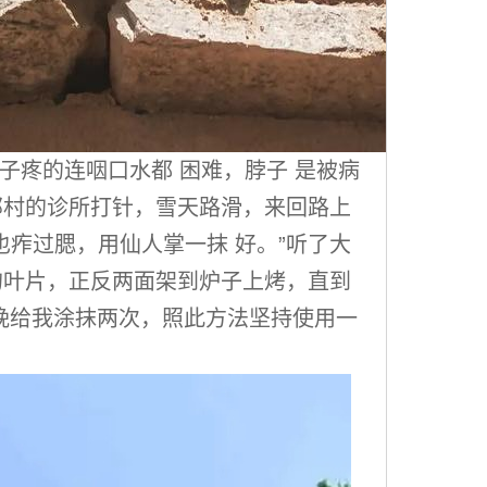
子疼的连咽口水都 困难，脖子 是被病
邻村的诊所打针，雪天路滑，来回路上
痄过腮，用仙人掌一抹 好。”听了大
的叶片，正反两面架到炉子上烤，直到
晚给我涂抹两次，照此方法坚持使用一