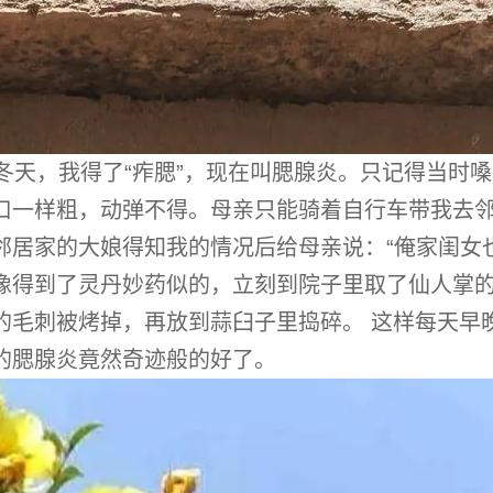
冬天，我得了“痄腮”，现在叫腮腺炎。只记得当时嗓
口一样粗，动弹不得。母亲只能骑着自行车带我去
邻居家的大娘得知我的情况后给母亲说：“俺家闺女也
像得到了灵丹妙药似的，立刻到院子里取了仙人掌
的毛刺被烤掉，再放到蒜臼子里捣碎。 这样每天早
的腮腺炎竟然奇迹般的好了。