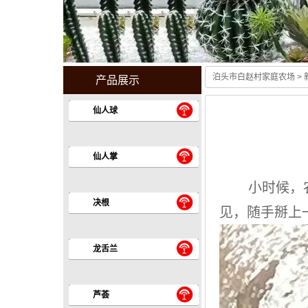
泊头市白赵村家庭农场
>
产品展示
仙人球
仙人掌
小时候，农
决根
见，随手掰上
龙舌兰
芦荟