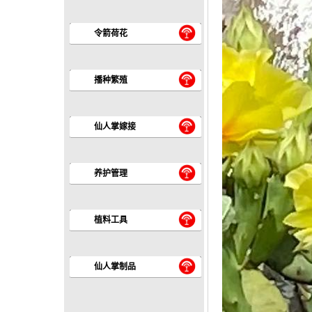
令箭荷花
播种繁殖
仙人掌嫁接
养护管理
植料工具
仙人掌制品