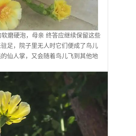
软磨硬泡，母亲 终答应继续保留这些
来驻足，院子里无人时它们便成了鸟儿
强的仙人掌，又会随着鸟儿飞到其他地