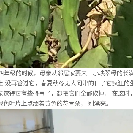
四年级的时候，母亲从邻居家要来一小块翠绿的长
上 没再管过它，春夏秋冬无人问津的日子它疯狂的
亲觉得它有些碍事了，想把它们全都砍掉。 在这时
绿色叶片上点缀着黄色的花骨朵， 别漂亮。