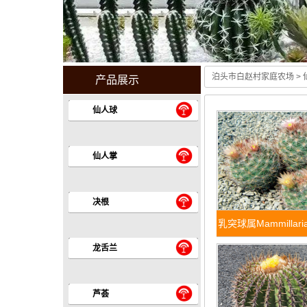
泊头市白赵村家庭农场
> 
产品展示
仙人球
仙人掌
决根
乳突球属Mammillar
龙舌兰
的物种一览表
芦荟