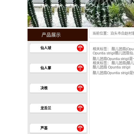
当前位置：
泊头市白赵村
产品展示
Guang hui stoves center
仙人球
相关标签：
酷儿团扇
|
Opun
Opuntia strigil酷
酷儿团扇Opuntia s
相关标签：
酷儿团扇
|
酷儿
酷儿团扇 Opuntia strigil
仙人掌
酷儿团扇Opuntia s
决根
龙舌兰
芦荟