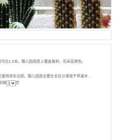
，高度可达1.5米。酷儿团扇茎上覆盖着刺，花朵呈黄色。
部至墨西哥东北部。酷儿团扇主要生长在沙漠或干旱灌木...
转到第
页