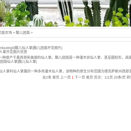
家庭农场
> 酷儿团扇 >
tiastrigil
|
酷儿仙人掌
|
酷儿团扇开花图片
|
儿团扇仙人掌开花图片欣赏
trigil是一种原产于墨西哥和美国的仙人掌。酷儿团扇是一种灌木状仙人掌，茎呈圆柱形
团扇仙人掌
|
酷儿仙人掌
|
trigil是仙人掌科仙人掌属的一种多肉灌木仙人掌，该物种的原生分布范围为德克萨斯州西
总2条
首页
上一页
1
下一页
尾页
页次：1/1页 20条/页 