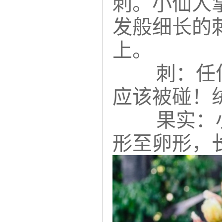
刺。小仙人
发般细长的
上。
刺：任
应该被碰！
果实：
形至卵形，