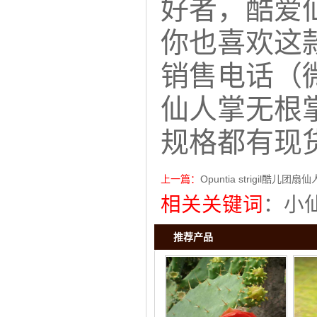
好者，酷爱
你也喜欢这
销售电话（微
仙人掌无根
规格都有现
上一篇：
Opuntia strigil酷儿
相关关键词
：
小
推荐产品