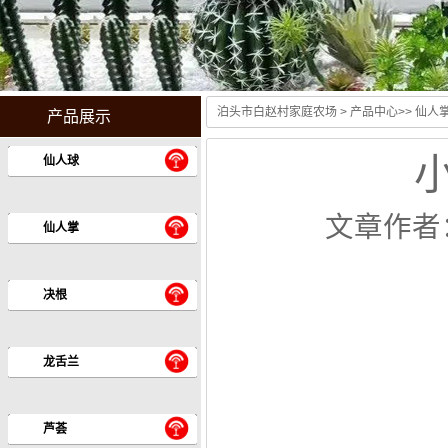
泊头市白赵村家庭农场
>
产品中心
>>
仙人
产品展示
小
仙人球
文章作者
仙人掌
决根
龙舌兰
芦荟