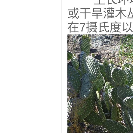
或干旱灌木
在7摄氏度