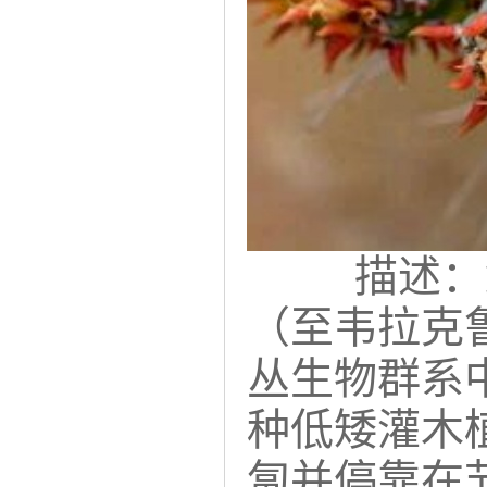
描述：
（至韦拉克
丛生物群系中。鳞
种低矮灌木
匐并停靠在