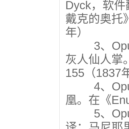
Dyck，软
戴克的奥托》
年）
3、Opu
灰人仙人掌
155（18
4、Opu
凰。在《En
5、Opu
译：马尼耶里亚人