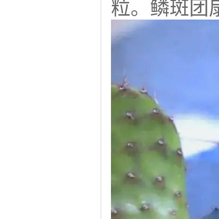
粒。鳞斑团