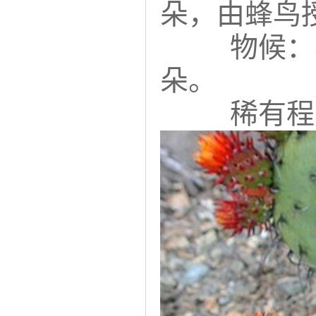
朵，由蜂鸟
物候：
朵。
稀有程