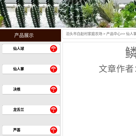
泊头市白赵村家庭农场
>
产品中心
>>
仙人
产品展示
鳞
仙人球
文章作者
仙人掌
决根
龙舌兰
芦荟