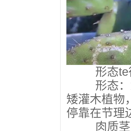
形态t
形态：鳞
矮灌木植物
停靠在节理
肉质茎