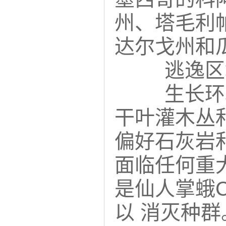
州、塔毛利
达尔戈州和
逃逸
生长环
干叶灌木丛和灌丛
偏好石灰岩
面临任何重
是仙人掌蛾Cac
以 消灭种群。