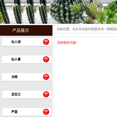
当前位置：
泊头市白赵村家庭农场
> 野狐团
产品展示
Guang hui stoves center
仙人球
没有相关内容!
仙人掌
决根
龙舌兰
芦荟