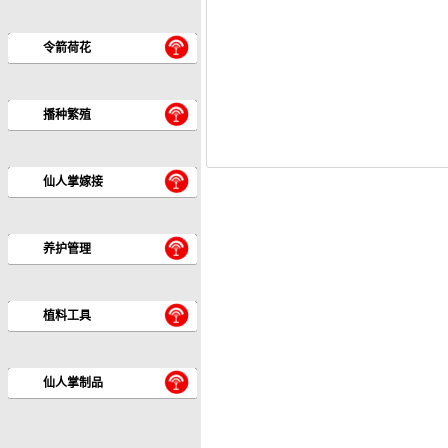
令箭荷花
播种繁殖
仙人掌嫁接
养护管理
植料工具
仙人掌制品